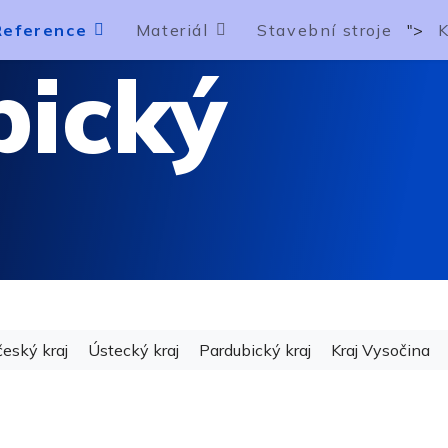
Reference
Materiál
Stavební stroje
">
bický
český kraj
Ústecký kraj
Pardubický kraj
Kraj Vysočina